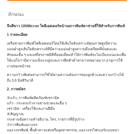
ลักษณะ
จีนสีขาว 100Micron โพลีเอสเตอร์หน้าจอการพิมพ์ตาข่ายที่ใช้สำหรับการพิมพ์
1 รายละเอียด
เครือข่ายการพิมพ์โพลีเอสเตอร์โดยใช้เส้นใยสังเคราะห์คุณภาพสูงมีความ
แม่นยำสูงเส้นใยสังเคราะห์ที่มีความแม่นยำสูงความตึงเครียดที่มั่นคงและ
ลักษณะอื่น ๆ และเสถียรภาพมิติที่ยอดเยี่ยมทำให้การพิมพ์จะไม่เบี่ยงเบนและเพื่อ
ให้แน่ใจว่ามีความแข็งแรงสูงและการยืดตัวต่ำสามารถขยายมาก อายุการใช้
งานของหน้าจอ
ความกว้างพิเศษสามารถใช้ได้ตามความต้องการของลูกค้าและความกว้างได้
ถึง 3.6 มิลลิวินาที
2. การสมัคร
⑤แก้ว, การพิมพ์ผลิตภัณฑ์เซรามิค
แก้ว - กระจกแก้วจานชามขวดและอื่น ๆ
เซรามิค - เครื่องใช้และงานฝีมือ
⑥สัญญาณ
กระดานข้อความคำอธิบาย, โทร, รายการที่มีรูปร่าง
⑦การพิมพ์แผงวงจร
แผงวงจรพิมพ์, พื้นผิวทางแพ่งหรืออุตสาหกรรม, แผงวงจรไฟเบอร์แบบหนา