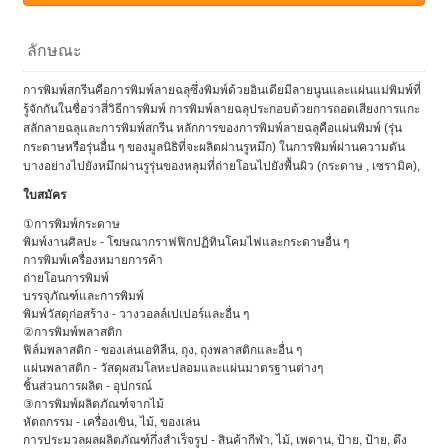
ลักษณะ
การพิมพ์สกรีนคือการพิมพ์ลายฉลุซึ่งพิมพ์ด้วยอินเดียมีลายนูนและแผ่นแม่พิมพ์ที่
รู้จักกันในชื่อว่าสี่วิธีการพิมพ์
การพิมพ์ลายฉลุประกอบด้วยการถอดเสียงการแกะ
สลักลายฉลุและการพิมพ์สกรีน
หลักการของการพิมพ์ลายฉลุคือแผ่นพิมพ์ (รุ่น
กระดาษหรือรุ่นอื่น ๆ ของมูลนิธิที่จะผลิตผ่านรูหมึก) ในการพิมพ์ผ่านความดัน
บางอย่างไปยังหมึกผ่านรูรุ่นของหลุมที่ถ่ายโอนไปยังพื้นผิว (กระดาษ , เซรามิค),
ใบสมัคร
①การพิมพ์กระดาษ
พิมพ์งานศิลปะ - โฆษณากราฟฟิกปฏิทินโคมไฟและกระดาษอื่น ๆ
การพิมพ์เครื่องหมายการค้า
ถ่ายโอนการพิมพ์
บรรจุภัณฑ์และการพิมพ์
พิมพ์วัสดุก่อสร้าง - วางวอลล์เปเปอร์และอื่น ๆ
②การพิมพ์พลาสติก
ฟิล์มพลาสติก - ของเล่นเอทิลีน, ถุง, ถุงพลาสติกและอื่น ๆ
แผ่นพลาสติก - วัสดุผสมโลหะปลอมและแผ่นมาตรฐานต่างๆ
ชิ้นส่วนการผลิต - อุปกรณ์
③การพิมพ์ผลิตภัณฑ์จากไม้
หัตถกรรม - เครื่องเขิน, ไม้, ของเล่น
การประมวลผลผลิตภัณฑ์กึ่งสำเร็จรูป - สินค้ากีฬา, ไม้, เพดาน, ป้าย, ป้าย, ดึง