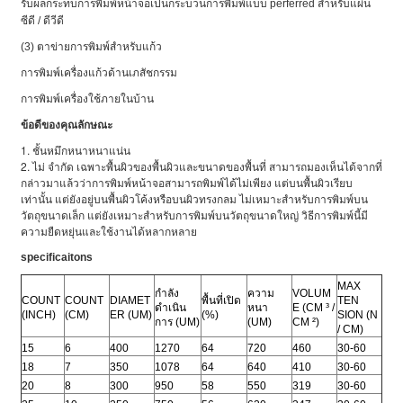
รับผลกระทบการพิมพ์หน้าจอเป็นกระบวนการพิมพ์แบบ perferred สำหรับแผ่น
ซีดี / ดีวีดี
(3) ตาข่ายการพิมพ์สำหรับแก้ว
การพิมพ์เครื่องแก้วด้านเภสัชกรรม
การพิมพ์เครื่องใช้ภายในบ้าน
ข้อดีของคุณลักษณะ
1. ชั้นหมึกหนาหนาแน่น
2. ไม่ จำกัด เฉพาะพื้นผิวของพื้นผิวและขนาดของพื้นที่ สามารถมองเห็นได้จากที่
กล่าวมาแล้วว่าการพิมพ์หน้าจอสามารถพิมพ์ได้ไม่เพียง แต่บนพื้นผิวเรียบ
เท่านั้น แต่ยังอยู่บนพื้นผิวโค้งหรือบนผิวทรงกลม ไม่เหมาะสำหรับการพิมพ์บน
วัตถุขนาดเล็ก แต่ยังเหมาะสำหรับการพิมพ์บนวัตถุขนาดใหญ่ วิธีการพิมพ์นี้มี
ความยืดหยุ่นและใช้งานได้หลากหลาย
specificaitons
MAX
กำลัง
ความ
VOLUM
COUNT
COUNT
DIAMET
พื้นที่เปิด
TEN
ดำเนิน
หนา
E (CM ³ /
(INCH)
(CM)
ER (UM)
(%)
SION (N
การ (UM)
(UM)
CM ²)
/ CM)
15
6
400
1270
64
720
460
30-60
18
7
350
1078
64
640
410
30-60
20
8
300
950
58
550
319
30-60