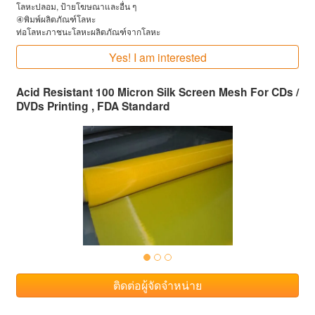
โลหะปลอม, ป้ายโฆษณาและอื่น ๆ
④พิมพ์ผลิตภัณฑ์โลหะ
ท่อโลหะภาชนะโลหะผลิตภัณฑ์จากโลหะ
Yes! I am interested
Acid Resistant 100 Micron Silk Screen Mesh For CDs /
DVDs Printing , FDA Standard
ติดต่อผู้จัดจำหน่าย